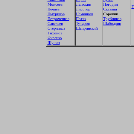
Моисеев
Лелюхин
Погодин
Т
Нечаев
Лисогор
Скавыш
Ныхриков
Немчинов
Сорокин
Петроченков
Потяк
Трубников
Савельев
Тутаров
Шаболдин
Стерликов
Шапринский
Тихонов
Фисенко
Шунин