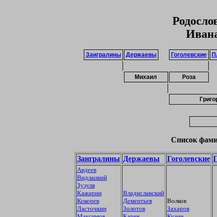
Родосло
Ивана
Заигралины
Держаевы
Гоголевские
П
Михаил
Роза
Григо
Список фами
Заигралины
Держаевы
Гоголевские
Авдеев
Видлацкий
Зузуля
Кажарин
Владиславский
Кокорев
Дементьев
Волков
Ласточкин
Золотов
Захаров
Максимов
Карев
Кузин