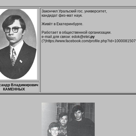
Закончил Уральский гос. университет,
кандидат физ-мат наук.
Живёт в Екатеринбурге.
Работает в общественной организации.
e-mail для связи: edok@etel
.ру
(?)https://www.facebook.com/profile.php?id=100008150
сандр Владимирович
КАМЕННЫХ